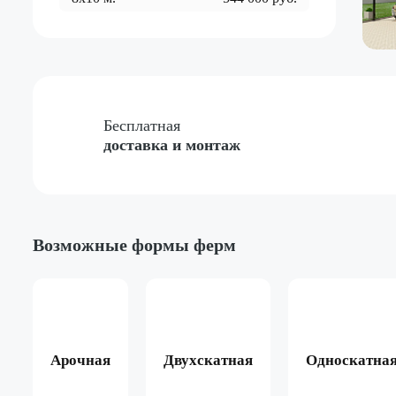
Бесплатная
доставка и монтаж
Возможные формы ферм
Арочная
Двухскатная
Односкатна
ёный
Жёлтый
Красный