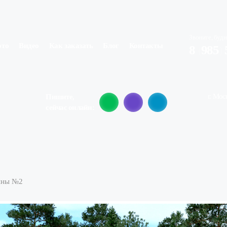
Звоните, будн
ото
Видео
Как заказать
Блог
Контакты
8
(
985
)
г. Мос
Пишите,
сейчас онлайн:
ины №2