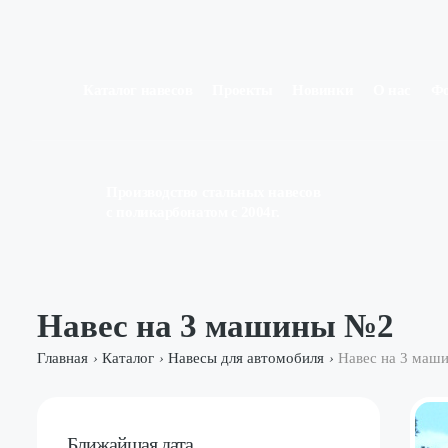
Каталог навесов
Проекты
Новинки
О нас
Ф
Производство стальных навесов
с поликарбонатом с 2004г.
Навес на 3 машины №2
Главная
Каталог
Навесы для автомобиля
Навес на 3 маш
›
›
›
Ближайшая дата