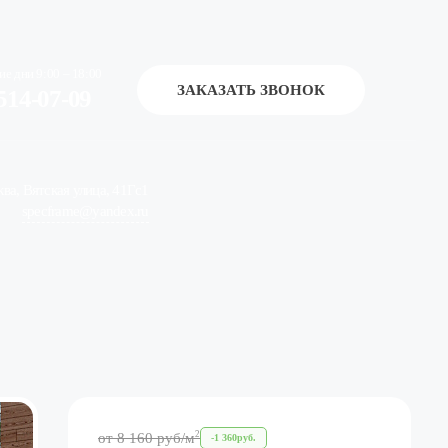
ие дни 9:00 – 18:00
ЗАКАЗАТЬ ЗВОНОК
514-07-09
ква, Вятская улица, 41Гс1
specframe@yandex.ru
2
от
8 160
руб
/м
-
1 360
руб.