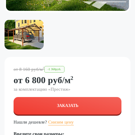
2
от
8 160
руб
/м
-
1 360
руб.
от
6 800
руб
/м
2
за комплектацию «
Престиж
»
ЗАКАЗАТЬ
Нашли дешевле?
Снизим цену
Введите свои размеры: