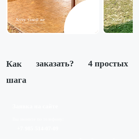
Хочу такой же
Хочу такой ж
Как
заказать?
4 простых
шага
Заявка на сайте
Вы звоните по телефону:
+7
(
985
)
514-07-09