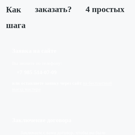
Как
заказать?
4 простых
шага
Заявка на сайте
Вы звоните по телефону:
+7
(
985
)
514-07-09
или оставляете заявку через сайт
на бесплатный
выезд мастера
Заключение договора
Заключаем с вами договор, чтобы вы были