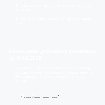
Подписываем акт приемки изделия, передаем все
документы
Получаем конечную оплату и убираем за собой
мусор
Бесплатная доставка
и установка
до
15.08.2026
Давайте приедем и все просчитаем на замере:
заполните форму, мы перезвоним вам в течение
28 секунд и согласуем удобную дату и время
замера