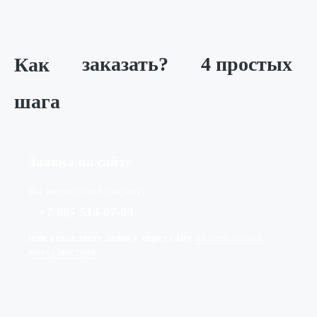
Как
заказать?
4 простых
шага
Заявка на сайте
Вы звоните по телефону:
+7
(
985
)
514-07-09
или оставляете заявку через сайт
на бесплатный
выезд мастера