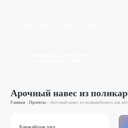
Каталог навесов
Проекты
Новинки
О нас
Ф
Производство стальных навесов
с поликарбонатом с 2004г.
Арочный навес из поликар
Главная
Проекты
Арочный навес из поликарбоната для ав
›
›
Ближайшая дата