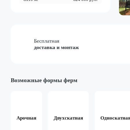
Бесплатная
доставка и монтаж
Возможные формы ферм
Арочная
Двухскатная
Односкатна
ёный
Жёлтый
Красный