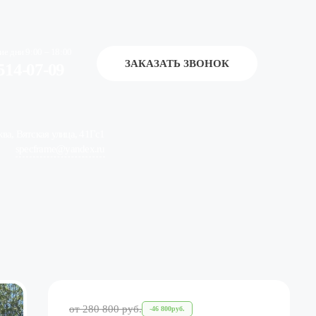
ие дни 9:00 – 18:00
ЗАКАЗАТЬ ЗВОНОК
514-07-09
ква, Вятская улица, 41Гс1
specframe@yandex.ru
от
280 800
руб.
-
46 800
руб.