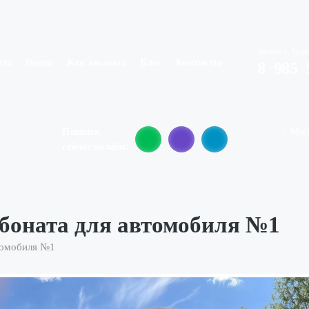
Звоните, будн
ото
Видео
Как заказать
Блог
Контакты
8
(
985
)
г. Мос
Пишите,
сейчас онлайн:
боната для автомобиля №1
томобиля №1