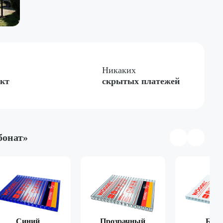
Никаких
ект
скрытых платежей
бонат»
тная
Односкатная
Четырёхгранная
Синий
Прозрачный
Бел