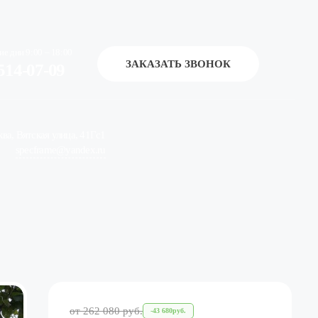
ие дни 9:00 – 18:00
ЗАКАЗАТЬ ЗВОНОК
514-07-09
ква, Вятская улица, 41Гс1
specframe@yandex.ru
от
262 080
руб.
-
43 680
руб.