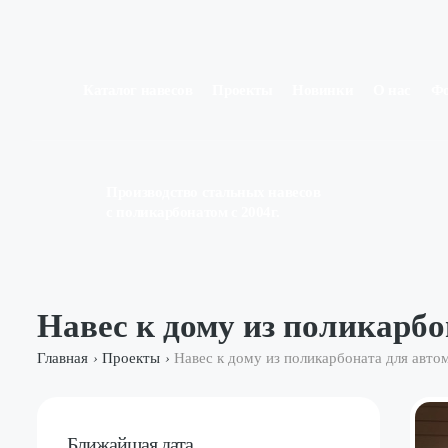
Каталог навесов
Проекты
Новинки
О нас
Ф
Производство стальных навесов
с поликарбонатом с 2004г.
Навес к дому из поликарб
Главная
Проекты
Навес к дому из поликарбоната для авт
›
›
Ближайшая дата