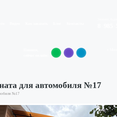
Звоните, будн
ото
Видео
Как заказать
Блог
Контакты
8
(
985
)
г. Мос
Пишите,
сейчас онлайн:
оната для автомобиля №17
омобиля №17