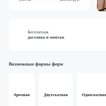
Бесплатная
доставка и монтаж
Возможные формы ферм
Арочная
Двухскатная
Односкатна
ёный
Жёлтый
Красный