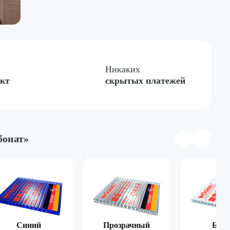
Никаких
ект
скрытых платежей
бонат»
тная
Односкатная
Четырёхгранная
Синий
Прозрачный
Бел