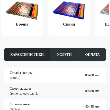
Бронза
Синий
Пр
ХАРАКТЕРИСТИКИ
УСЛУГИ
ОПЛАТА
Столбы (опоры
80х80 мм.
навеса):
Опорные лаги
80х80 мм.
(ригель, мауэрлат):
Стропильные
40х25 мм.
фермы: