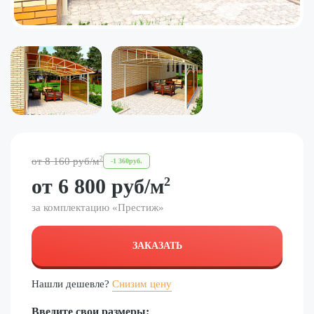
2
от
8 160
руб
/м
-
1 360
руб.
от
6 800
руб
/м
2
за комплектацию «
Престиж
»
ЗАКАЗАТЬ
Нашли дешевле?
Снизим цену
Введите свои размеры: