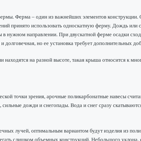
фермы. Ферма – один из важнейших элементов конструкции. О
ений принято использовать односкатную ферму. Дождь или с
ды в нужном направлении. При двускатной ферме осадки схо
и долговечная, но ее установка требует дополнительных до
ни находятся на разной высоте, такая крыша относится к м
ческой точки зрения, арочные поликарбонатные навесы счи
 сильные дожди и снегопады. Вода и снег сразу скатываются
нечных лучей, оптимальным вариантом будут изделия из поли
егать слишком объемных конструкций. Небольшого уклона, 