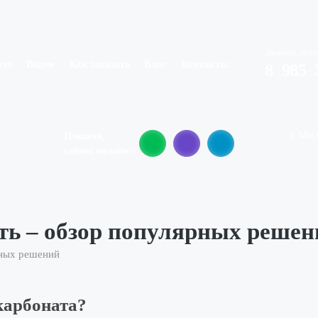
Звоните, будн
ото
Видео
Как заказать
Блог
Контакты
8
(
985
)
г. Мос
Пишите,
сейчас онлайн:
ть – обзор популярных решен
рных решений
карбоната?