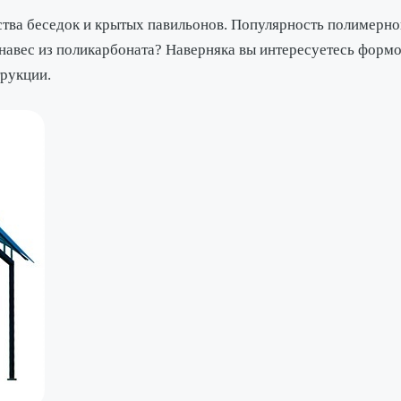
тва беседок и крытых павильонов. Популярность полимерног
авес из поликарбоната? Наверняка вы интересуетесь формой
трукции.