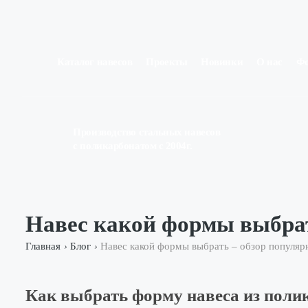
Каталог навесов
Проекты
Новинки
О нас
Ф
Производство стальных навесов
с поликарбонатом с 2004г.
Навес какой формы выбра
Главная
Блог
Навес какой формы выбрать – обзор популя
›
›
Как выбрать форму навеса из поли