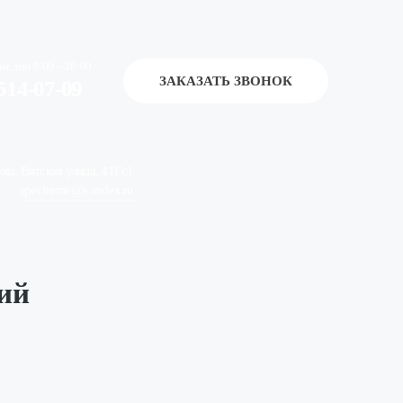
ие дни 9:00 – 18:00
ЗАКАЗАТЬ ЗВОНОК
514-07-09
ква, Вятская улица, 41Гс1
specframe@yandex.ru
ий