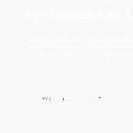
и установка до
1
Давайте приедем и все просчитаем
заполните форму, мы перезвоним вам
согласуем удобную дату и время зам